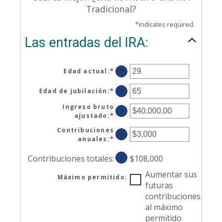
Tradicional?
*
indicates required.
Las entradas del IRA:
Edad actual
:
*
Enter
?
an
amount
Edad de jubilación
:
*
Enter
?
between
an
1
Ingreso bruto
amount
?
and
ajustado
:
*
Enter
between
72
an
10
Contribuciones
amount
?
and
anuales
:
*
Enter
between
72
an
$0.00
amount
Contribuciones totales
:
?
$108,000
and
between
$1,000,000.00
Aumentar sus
$0
Máximo permitido
:
and
futuras
$1,000,000
contribuciones
al máximo
permitido