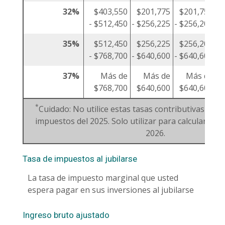
32%
$403,550
$201,775
$201,750
- $512,450
- $256,225
- $256,200
35%
$512,450
$256,225
$256,200
- $768,700
- $640,600
- $640,600
37%
Más de
Más de
Más de
$768,700
$640,600
$640,600
*
Cuidado: No utilice estas tasas contributivas par
impuestos del 2025. Solo utilizar para calcular est
2026.
Tasa de impuestos al jubilarse
La tasa de impuesto marginal que usted
espera pagar en sus inversiones al jubilarse
Ingreso bruto ajustado