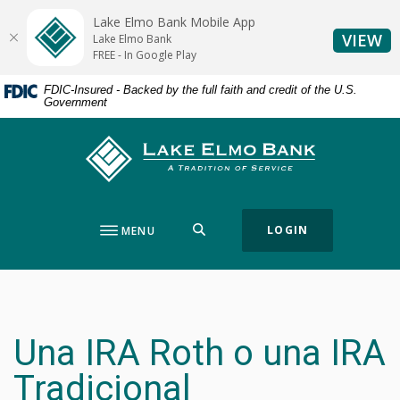
Home
Download
Lake Elmo Bank Mobile App
Skip
Acrobat
(O
VIEW
Lake Elmo Bank
to
Reader
FREE - In Google Play
main
5.0
FDIC-Insured - Backed by the full faith and credit of the U.S.
content
or
Government
Skip
higher
to
to
Lake Elmo Bank
footer
view
.pdf
files.
SEARCH
LOGIN
MENU
Una IRA Roth o una IRA
Tradicional