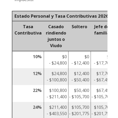
*
Estado Personal y Tasa Contributivas 2026
Tasa
Casado
Soltero
Jefe de
Contributiva
rindiendo
familia
juntos o
s
Viudo
10%
$0
$0
$0
- $24,800
- $12,400
- $17,700
12%
$24,800
$12,400
$17,700
$
- $100,800
- $50,400
- $67,450
22%
$100,800
$50,400
$67,450
- $211,400
- $105,700
- $105,700
24%
$211,400
$105,700
$105,700
- $403,550
- $201,775
- $201,750