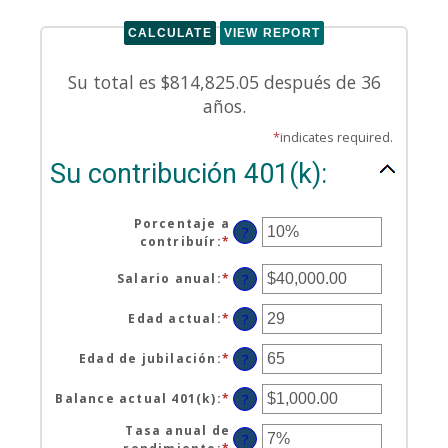
Su total es $814,825.05 después de 36
años.
*
indicates required.
Su contribución 401(k):
Porcentaje a
?
contribuír
:
*
Enter
an
amount
Salario anual
:
*
Enter
?
between
an
0%
amount
Edad actual
:
*
Enter
?
and
between
an
100%
$0.00
amount
Edad de jubilación
:
*
Enter
?
and
between
an
$1,000,000.00
15
amount
Balance actual 401(k)
:
*
Enter
?
and
between
an
90
10
Tasa anual de
amount
?