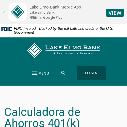
Home
Download
Lake Elmo Bank Mobile App
Skip
Acrobat
(O
VIEW
Lake Elmo Bank
to
Reader
FREE - In Google Play
main
5.0
FDIC-Insured - Backed by the full faith and credit of the U.S.
content
or
Government
Skip
higher
to
to
Lake Elmo Bank
footer
view
.pdf
files.
SEARCH
LOGIN
MENU
Calculadora de
Ahorros 401(k)