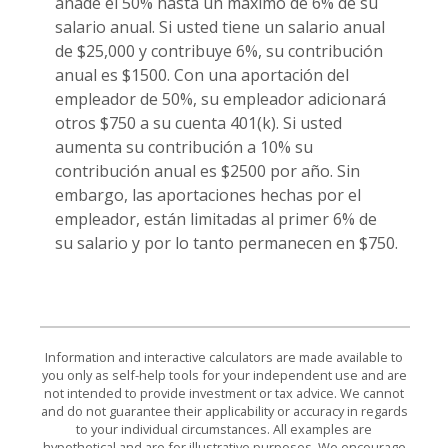
añade el 50% hasta un máximo de 6% de su
salario anual. Si usted tiene un salario anual
de $25,000 y contribuye 6%, su contribución
anual es $1500. Con una aportación del
empleador de 50%, su empleador adicionará
otros $750 a su cuenta 401(k). Si usted
aumenta su contribución a 10% su
contribución anual es $2500 por año. Sin
embargo, las aportaciones hechas por el
empleador, están limitadas al primer 6% de
su salario y por lo tanto permanecen en $750.
Information and interactive calculators are made available to
you only as self-help tools for your independent use and are
not intended to provide investment or tax advice. We cannot
and do not guarantee their applicability or accuracy in regards
to your individual circumstances. All examples are
hypothetical and are for illustrative purposes. We encourage