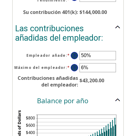
and
rendimiento
:
*
Enter
between
90
an
$0.00
amount
Su contribución 401(k)
:
$144,000.00
and
between
$10,000,000.00
0%
Las contribuciones
and
20%
añadidas del empleador:
Empleador añade
:
*
Enter
?
an
amount
Máximo del empleador
:
*
Enter
?
between
an
0%
Contribuciones añadidas
amount
$43,200.00
and
between
del empleador
:
400%
0%
and
Balance por año
100%